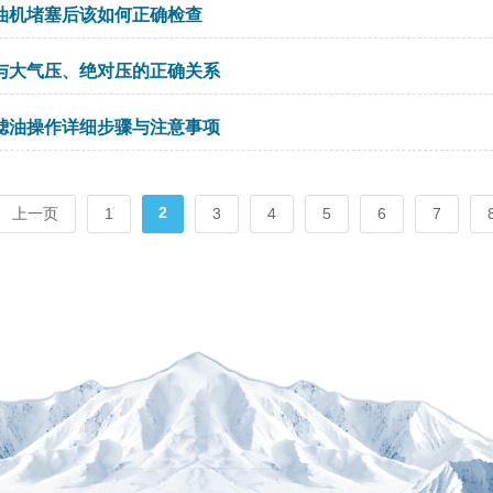
油机堵塞后该如何正确检查
与大气压、绝对压的正确关系
滤油操作详细步骤与注意事项
2
上一页
1
3
4
5
6
7