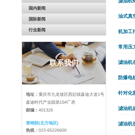
滤油机
国内新闻
油式真
国际新闻
行业新闻
机加工
常用压力
联系我们
滤油机
防爆电机
针对化
地址：
重庆市九龙坡区西彭镇森迪大道1号
森迪时代产业园第15#厂房
滤油机
邮编：
401326
营销部(北方地区)
滤油机
热线：
023-65226600