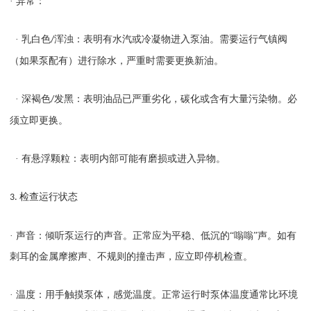
· 异常：
· 乳白色
浑浊：表明有水汽或冷凝物进入泵油。需要运行气镇阀
/
（如果泵配有）进行除水，严重时需要更换新油。
· 深褐色
发黑：表明油品已严重劣化，碳化或含有大量污染物。必
/
须立即更换。
· 有悬浮颗粒：表明内部可能有磨损或进入异物。
检查运行状态
3.
· 声音：倾听泵运行的声音。正常应为平稳、低沉的“嗡嗡”声。如有
刺耳的金属摩擦声、不规则的撞击声，应立即停机检查。
· 温度：用手触摸泵体，感觉温度。正常运行时泵体温度通常比环境