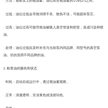
· 方法：观察泵上的视油窗。油位应在视油窗的
到
之间。
1/2
2/3
· 过低：油位过低会导致润滑不良、散热不佳，可能损坏泵芯。
· 过高：油位过高可能导致油被吸入真空管道和腔室，造成污染和喷
油。
· 处理：油位过低应及时补充与当前泵内同品牌、同型号的真空泵
油。切勿混用不同品牌的油。
检查油的颜色和状态
2.
· 时机：启动后或运行中，透过视油窗观察。
· 正常：清澈透明，呈淡黄色或浅琥珀色。