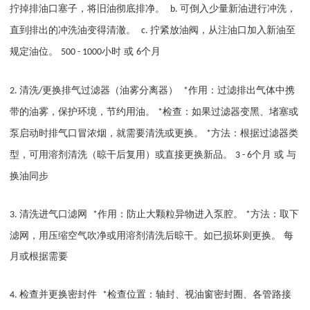
拧掉排油口塞子，将旧油彻底排净。
可倒入少量新油进行冲洗，
b.
直到排出的冲洗油变得清澈。
拧紧放油阀，从注油口加入新油至
c.
规定油位。
小时 或
个月
500 - 1000
6
清洗
更换排气过滤器（油雾分离器）
作用：过滤排出气体中携
2.
/
*
带的油雾，保护环境，节约用油。
检查：如果过滤器变黑、堵塞或
*
泵启动时排气口冒浓烟，就需要清洗或更换。
方法：根据过滤器类
*
型，可用溶剂清洗（晾干后复用）或直接更换新品。
个月 或 与
3 - 6
换油同步
清洗进气口滤网
作用：防止大颗粒异物进入泵腔。
方法：取下
3.
*
*
滤网，用压缩空气吹净或用溶剂清洗后晾干。如已损坏则更换。 每
月或根据需要
检查并更换密封件
检查位置：轴封、视油窗密封圈、各管路接
4.
*