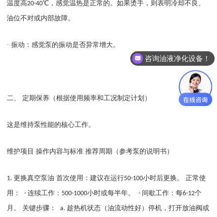
温度高
℃，感觉温热是正常的。如果烫手，则表明冷却不良、
20-40
油位不对或内部故障。
· 振动：感觉泵的振动是否异常增大。
咨询油液净化设备！
二、
定期保养（根据使用频率和工况制定计划）
这是维持泵性能的核心工作。
维护项目
操作内容与标准
推荐周期（参考泵的说明书）
更换真空泵油 首次使用：建议在运行
小时后更换。 正常使
1.
50-100
用：
连续工作：
小时或每半年。
间歇工作：每
个
-
500-1000
-
6-12
月。 关键步骤：
趁热机状态（油流动性好）停机，打开放油阀或
a.