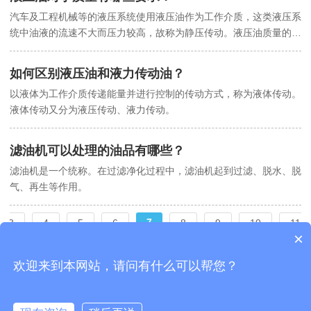
汽车及工程机械等的液压系统使用液压油作为工作介质，这类液压系
统中油液的流速不大而压力较高，故称为静压传动。液压油质量的优
劣将在很大程度上影响液压系统的工作可靠性和使用寿命。通常对液
压油的质量要求有如下几点
如何区别液压油和液力传动油？
以液体为工作介质传递能量并进行控制的传动方式，称为液体传动。
液体传动又分为液压传动、液力传动。
滤油机可以处理的油品有哪些？
滤油机是一个统称。在过滤净化过程中，滤油机起到过滤、脱水、脱
气、再生等作用。
7
3
4
5
6
8
9
10
11
×
欢迎来到本网站，请问有什么可以帮您？
声明：本站部分内容图片来源于互联网，如有侵权请联系管理员删除，谢谢！