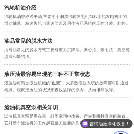
应用更多。
汽轮机油介绍
汽轮机油曾称透平油,主要用于润滑汽轮发电机组和水轮发电机组的
滑动轴承、减速齿轮与调速器以及用作液压系统的工作介质。此外汽
轮机油还广泛用于大、中型船舶、军舰的汽轮机、工业燃气轮机以及
涡轮压缩机、涡轮冷冻机、涡轮鼓风机、涡轮增压器、涡轮泵等的润
油品常见的脱水方法
滑。抗氨汽轮机油用于大型化肥装置离心式合成氨压缩机、冷冻机及
润滑油常见的脱水方式主要有重力沉降法、离心法、吸附法、真空过
气轮机组的润滑。
滤法和聚结法。
液压油最容易出现的三种不正常状态
液压油可谓是液压机械的“血液”，大多数液压系统的故障都可以通过
检测、观察液压油的状况来查找故障的原因，从而排除故障。
滤油机真空泵相关知识
滤油机真空泵是用在某一封闭空间中改善、产生和维持真空的装置，
它对整个滤油机的工作起着至关重要的作用。
咨询油液净化设备！