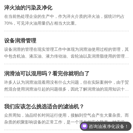
金机械、工程机械、矿山机械、农业机械、汽车和飞机、船舶等行
淬火油的污染及净化
业。
在当前热处理企业的生产中，作为淬火介质的淬火油，据统计约占
70%，可见淬火油用量仍占相当大比重。
设备润滑管理
设备润滑的管理在现实管理工作中体现为润滑油使用过程的管理，其
中包含机油、液压油、液力传动油、齿轮油以及润滑脂使用的管理。
它是设备管理工作的一个重要组成部分。科学合理的使用润滑油，可
以充分地保护机械设备，延长设备的使用寿命，提高设备的工作效
润滑油可以混用吗？看完你就明白了
率，减少设备的油材料消耗，降低设备的排放污染。润滑油的管理包
许多人认为润滑油混着用没有什么大问题，但在实际案例中，由于贸
含着很高程度的科学内容和技术含量。
然混合使用润滑油引起的问题很多，因此了解润滑油的混用知识十分
重要。
我们应该怎么挑选适合的滤油机？
众所周知，油品经长时间运行使用，接触到空气会产生大量杂质。而
杂质的积聚影响设备的正常工作，是一个潜在的安全隐患。对于设备
咨询油液净化设备！
现场的管理人员来说，如何选择合适的滤油机过滤油中杂质就是我们