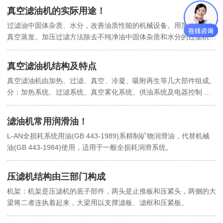
讨论的话题。
真空滤油机的实际用途！
过滤油中固体杂质、水分，改善油质性能的机械设备。用加压过滤或
真空蒸发。加压过滤方法除去不纯净油中固体杂质和水分的过滤机
组。滤油机主要用于提高电器用油的绝缘性能和润滑油的纯净程度。
滤油机以结构形式分：板框式滤油机、高精度滤油机、真空滤油机、
真空滤油机结构及特点
再生滤油机、离心式滤油机；以作用介质分：机油滤油机、变压器油
真空滤油机由加热、过滤、真空、冷凝、吸附再生等几大部件组成。
滤油机、抗燃油滤油机。
分：加热系统、过滤系统、真空雾化系统、供油系统及电器控制 系
统。由于使用厂家要求不同，真空滤油机还可增配除酸脱色吸附装
置。
滤油机常用润滑油！
L-AN全损耗系统用油(GB 443-1989)系精制矿物润滑油，代替机械
油(GB 443-1984)使用，适用于一般全损耗润滑系统。
压滤机结构由三部门构成
机架：机架是压滤机的底子部件，两头是止推板和压紧头，两侧的大
梁将二者连执着起来，大梁用以支撑滤板、滤框和压紧板。