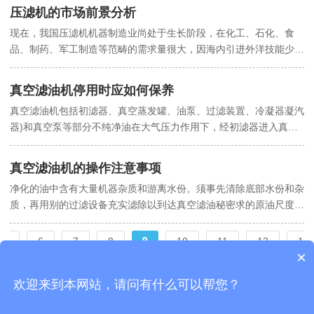
压滤机的市场前景分析
现在，我国压滤机机器制造业尚处于生长阶段，在化工、石化、食
品、制药、军工制造等范畴的需求量很大，因海内引进外洋技能少，
仍多数靠外洋入口。同时大多企业技能程度不高，产品结构不甚公
道，财产集约化水平差，技能含量低、可靠性差，出口的很少。
真空滤油机停用时应如何保养
真空滤油机包括初滤器、真空蒸发罐、油泵、过滤装置、冷凝器凝汽
器)和真空泵等部分不纯净油在大气压力作用下，经初滤器进入真空
蒸发罐。油被加热至100℃以上后喷入真空室，成为细小的油滴。
真空滤油机的操作注意事项
净化的油中含有大量机器杂质和游离水份。须事先清除底部水份和杂
质，再用别的过滤设备充实滤除以到达真空滤油秘密求的原油尺度
后，方可用真空滤油机举行过滤，以影响滤油机利用寿命。
9
5
6
7
8
10
11
12
13
×
欢迎来到本网站，请问有什么可以帮您？
声明：本站部分内容图片来源于互联网，如有侵权请联系管理员删除，谢谢！