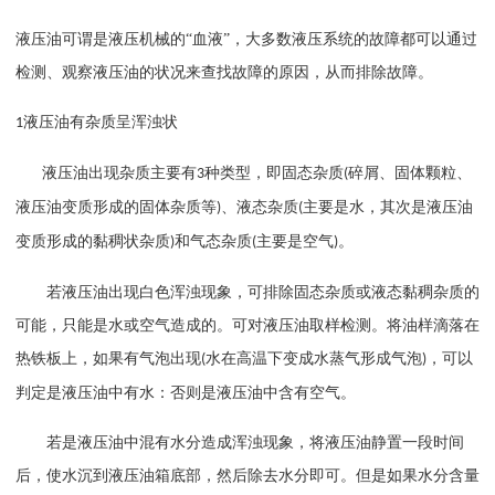
液压油可谓是液压机械的
“血液”，大多数液压系统的故障都可以通过
检测、观察液压油的状况来查找故障的原因，从而排除故障。
液压油有杂质呈浑浊状
1
液压油出现杂质主要有
种类型，即固态杂质
碎屑、固体颗粒、
3
(
液压油变质形成的固体杂质等
、液态杂质
主要是水，其次是液压油
)
(
变质形成的黏稠状杂质
和气态杂质
主要是空气
。
)
(
)
若液压油出现白色浑浊现象，可排除固态杂质或液态黏稠杂质的
可能，只能是水或空气造成的。可对液压油取样检测。将油样滴落在
热铁板上，如果有气泡出现
水在高温下变成水蒸气形成气泡
，可以
(
)
判定是液压油中有水：否则是液压油中含有空气。
若是液压油中混有水分造成浑浊现象，将液压油静置一段时间
后，使水沉到液压油箱底部，然后除去水分即可。但是如果水分含量