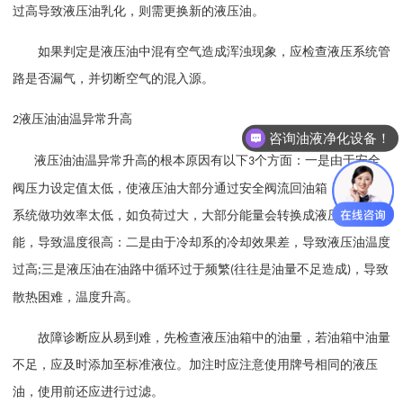
过高导致液压油乳化，则需更换新的液压油。
如果判定是液压油中混有空气造成浑浊现象，应检查液压系统管
路是否漏气，并切断空气的混入源。
液压油油温异常升高
2
咨询油液净化设备！
液压油油温异常升高的根本原因有以下
个方面：一是由于安全
3
阀压力设定值太低，使液压油大部分通过安全阀流回油箱，致使液压
系统做功效率太低，如负荷过大，大部分能量会转换成液压油的热
能，导致温度很高：二是由于冷却系的冷却效果差，导致液压油温度
过高
三是液压油在油路中循环过于频繁
往往是油量不足造成
，导致
;
(
)
散热困难，温度升高。
故障诊断应从易到难，先检查液压油箱中的油量，若油箱中油量
不足，应及时添加至标准液位。加注时应注意使用牌号相同的液压
油，使用前还应进行过滤。