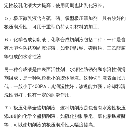
定性较乳化液大大提高，使用周期也比乳化液长。
５）极压微乳液含有硫、磷、氯型极压添加剂，具有较好的
极压润滑性，可用于重型负荷切削材料的加工。
６）化学合成切削液，化学合成切削液包括二种：一种是含
有水溶性防锈剂的真溶液，如亚硝酸钠、碳酸钠、三乙醇胺
等组成的水溶性液
另一种合成液是由表面活性剂、水溶性防锈剂和水溶性润滑
剂组成，是一种颗粒极小的胶体溶液。这种切削液表面张力
低，一般小于400Pa，其润湿性好，渗透能力强，冷却和清
洗性能好，也有一定的润滑作用。
７）极压化学全盛切削液，这种切削液是包含有水溶性极压
添加剂的化学全盛切削液，如硫化脂肪酸皂、氯化脂肪聚醚
等，可以使切削液的极压润滑性大幅度提高。