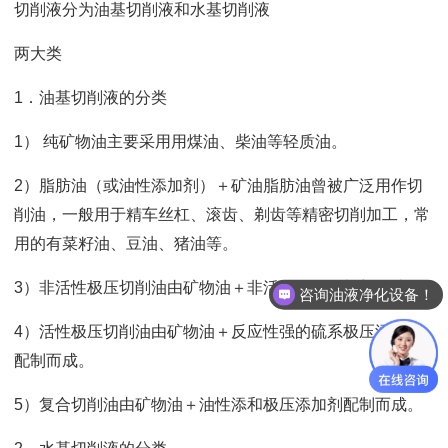
切削液分为油基切削液和水基切削液
两大类
1．油基切削液的分类
1） 纯矿物油主要采用用煤油、柴油等轻质油。
2）脂肪油（或油性添加剂）＋矿油脂肪油曾被广泛用作切
削油，一般用于精车丝杠、滚齿、剃齿等精密切削加工，常
用的有菜籽油、豆油、猪油等。
3）非活性极压切削油由矿物油＋非活性极压添加剂组成。
咨询油液净化设备！
4）活性极压切削油由矿物油＋反应性强的硫系极压添加剂
配制而成。
5）复合切削油由矿物油＋油性添和极压添加剂配制而成。