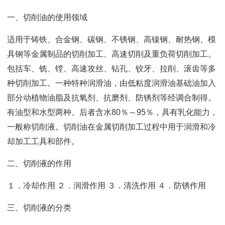
一、切削油的使用领域
适用于铸铁、合金钢、碳钢、不锈钢、高镍钢、耐热钢、模
具钢等金属制品的切削加工、高速切削及重负荷切削加工。
包括车、铣、镗、高速攻丝、钻孔、铰牙、拉削、滚齿等多
种切削加工。一种特种润滑油，由低粘度润滑油基础油加入
部分动植物油脂及抗氧剂、抗磨剂、防锈剂等经调合制得。
有油型和水型两种。后者含水80％～95％，具有乳化能力，
一般称切削液。切削油在金属切削加工过程中用于润滑和冷
却加工工具和部件。
二、切削液的作用
１．冷却作用 ２．润滑作用 ３．清洗作用 ４．防锈作用
三、切削液的分类