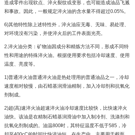
造成零件出现软点、淬火裂纹或变形，也可能造成油品飞溅
和事故。因此，一般规定淬火油的含水量不得超过0.05%。
6)其他特性除上述特性外，淬火油应无毒、无味、易处理、
对环境没有污染，并使淬火后的工件表面光亮。
2.淬火油分类：矿物油因成分和精炼方法不同，形成不同特
性和用途的特殊淬火油。根据使用要求包括冷却速度、使用
温度、亮度等。
1)普通淬火油普通淬火油是热处理用的普通油品之一，冷却
速度相对较慢，由石蜡基润滑油精制，加入冷却剂和抗氧化
剂制成。
2)超(高)速淬火油超速淬火油冷却速度比较快，比快速淬火
油快。该油是在精制石蜡基润滑油中加入制冷剂、洗涤剂和
抗氧化剂制成的。油温800时，其特征温度不低于585，冷
却至400cC的时间比快淬油短。在生产中，主要用于截面